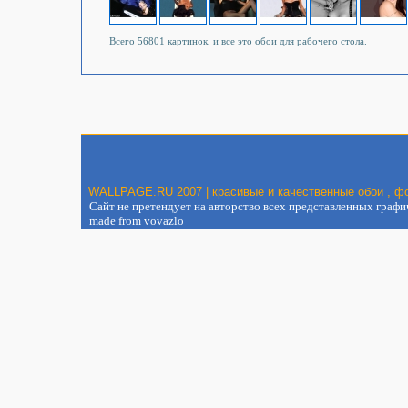
Всего 56801 картинок, и все это обои для рабочего стола.
WALLPAGE.RU 2007 | красивые и качественные обои , фо
Сайт не претендует на авторство всех представленных графиче
made from vovazlo